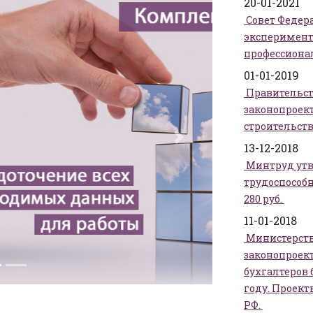
20-01-2021
Совет Федера
эксперимент
профессиона
01-01-2019
Правительст
законопроект
строительств
Next
13-12-2018
Минтруд ут
трудоспособно
280 руб.
11-01-2018
Министерств
законопроект
бухгалтеров
году. Проек
РФ.