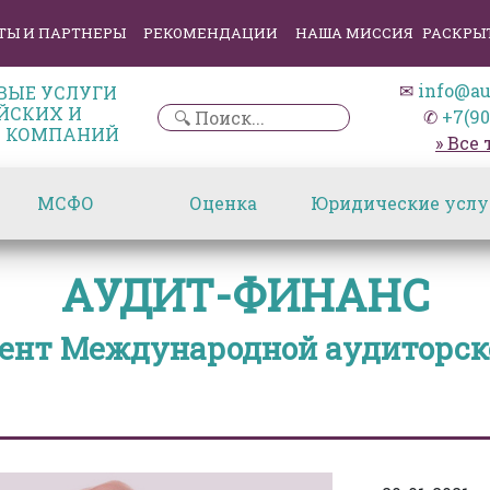
ТЫ И ПАРТНЕРЫ
РЕКОМЕНДАЦИИ
НАША МИССИЯ
РАСКРЫ
✉
info@au
ВЫЕ УСЛУГИ
ЙСКИХ И
✆
+7(90
 КОМПАНИЙ
» Все
МСФО
Оценка
Юридические услу
АУДИТ-ФИНАНС
ент Международной аудиторско