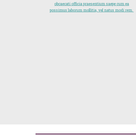
obcaecati officia praesentium saepe cum ea
possimus laborum mollitia, vel natus modi rem.