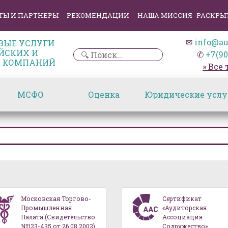
ТЫ И ПАРТНЕРЫ
РЕКОМЕНДАЦИИ
НАША МИССИЯ
РАСКРЫ
✉
info@au
ВЫЕ УСЛУГИ
ЙСКИХ И
✆
+7(90
 КОМПАНИЙ
» Все
МСФО
Оценка
Юридические услу
Московская Торгово-
Сертификат
Промышленная
«Аудиторская
Палата (Свидетельство
Ассоциация
№123-435 от 26.08.2003)
Содружество»