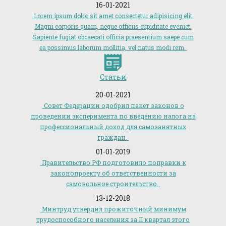
16-01-2021
Lorem ipsum dolor sit amet consectetur adipisicing elit.
Magni corporis quam, neque officiis cupiditate eveniet.
Sapiente fugiat obcaecati officia praesentium saepe cum
ea possimus laborum mollitia, vel natus modi rem.
Статьи
20-01-2021
Совет Федерации одобрил пакет законов о
проведении эксперимента по введению налога на
профессиональный доход для самозанятных
граждан.
01-01-2019
Правительство РФ подготовило поправки к
законопроекту об ответственности за
самовольное строительство.
13-12-2018
Минтруд утвердил прожиточный минимум
трудоспособного населения за II квартал этого