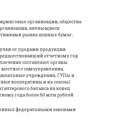
лиринговые организации, общества
организации, являющиеся
тниками рынка ценных бумаг;
учки от продажи продукции
за предшествовавший отчетному год
сключение составляют органы
и местного самоуправления,
ципальные учреждения, ГУПы и
ные кооперативы и их союзы)
хгалтерского баланса на конец
ному года более 60 млн рублей
вленных федеральными законами