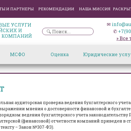
ТЫ И ПАРТНЕРЫ
РЕКОМЕНДАЦИИ
НАША МИССИЯ
РАСКРЫ
✉
info@au
ВЫЕ УСЛУГИ
ЙСКИХ И
✆
+7(90
 КОМПАНИЙ
» Все
МСФО
Оценка
Юридические услу
т
ельная аудиторская проверка ведения бухгалтерского учета
в выражении мнения о достоверности финансовой и бухгалте
порядком ведения бухгалтерского учета законодательств
терской (финансовой) отчетности компаний приведен в ст.5 
 тексту – Закон №307-ФЗ).