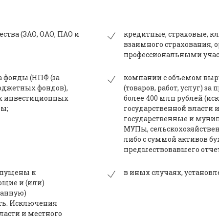
ства (ЗАО, ОАО, ПАО и
кредитные, страховые, к
взаимного страхования, 
профессиональными учас
 фонды (НПФ (за
компании с объемом выр
джетных фондов),
(товаров, работ, услуг) 
х инвестиционных
более 400 млн рублей (и
ы;
государственной власти 
государственные и муни
МУПы, сельскохозяйствен
либо с суммой активов бу
предшествовавшего отчет
опущены к
в иных случаях, устано
щие и (или)
ванную)
сть. Исключения
ласти и местного